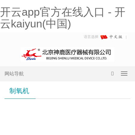
开云app官方在线入口 - 开
云kaiyun(中国)
语言选择:
网站导航
Toggl
navig
制氧机