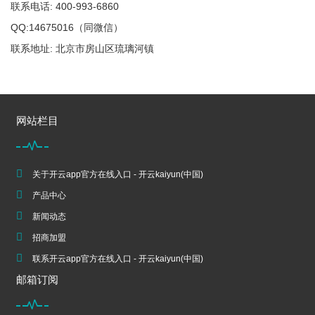
联系电话: 400-993-6860
QQ:14675016（同微信）
联系地址: 北京市房山区琉璃河镇
网站栏目
关于开云app官方在线入口 - 开云kaiyun(中国)
产品中心
新闻动态
招商加盟
联系开云app官方在线入口 - 开云kaiyun(中国)
邮箱订阅