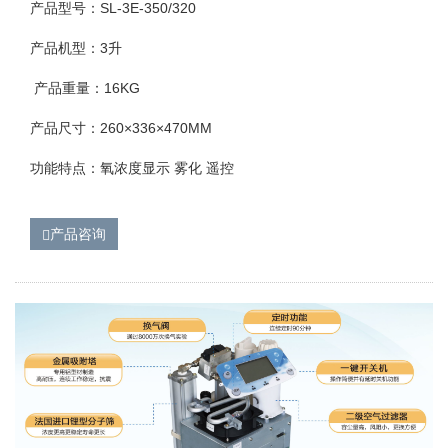
产品型号：SL-3E-350/320
产品机型：3升
产品重量：16KG
产品尺寸：260×336×470MM
功能特点：氧浓度显示 雾化 遥控
产品咨询